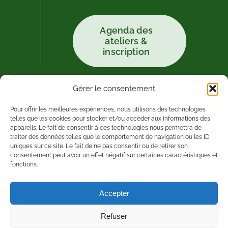
Agenda des
ateliers &
inscription
Gérer le consentement
Pour offrir les meilleures expériences, nous utilisons des technologies
telles que les cookies pour stocker et/ou accéder aux informations des
appareils. Le fait de consentir à ces technologies nous permettra de
traiter des données telles que le comportement de navigation ou les ID
uniques sur ce site. Le fait de ne pas consentir ou de retirer son
consentement peut avoir un effet négatif sur certaines caractéristiques et
fonctions.
Accepter
Refuser
Copyright 2025 Amaterre | Tous droits réservés |
Mentions